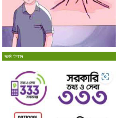
জরুরি হটলাইন