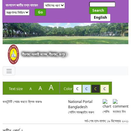
বাংলাদেশ জাতীয় তথ্য বাতায়ন
Search
Go
English
পীরগাছা সরকারী কলেজ, পীরগাছা, রংপুর।
A
A
Text size
A
Color
C
C
C
C
কনটেন্টটি শেয়ার করতে ক্লিক করুনঃ
National Portal
Bangladesh
পোলিং
মতামত দিন
পোর্টাল সাবস্ক্রাইব করুন
সর্ব-শেষ হাল-নাগাদ: ১৯ ডিসেম্বর ২০২১
রুটিন বোর্ড :