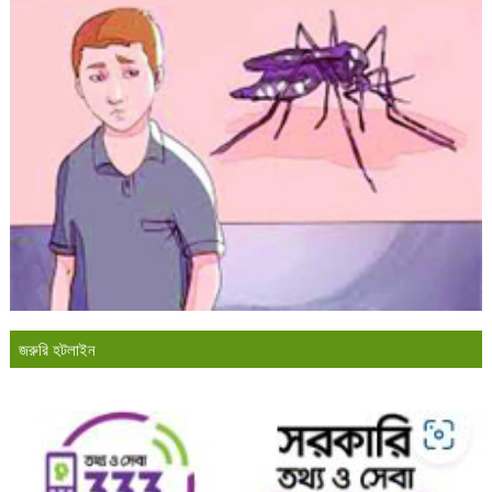
জরুরি হটলাইন