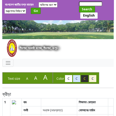
বাংলাদেশ জাতীয় তথ্য বাতায়ন
Search
Go
English
পীরগাছা সরকারী কলেজ, পীরগাছা, রংপুর।
A
A
Text size
A
Color
C
C
C
C
ক্রীড়া
1
নাম
শিক্ষাগত যোগ্যতা
পদবী
অধ্যক্ষ (ভারপ্রাপ্ত)
যোগদানের তারিখ