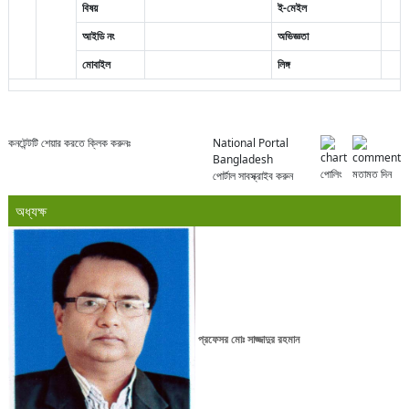
বিষয়
ই-মেইল
আইডি নং
অভিজ্ঞতা
মোবাইল
লিঙ্গ
কনটেন্টটি শেয়ার করতে ক্লিক করুনঃ
National Portal
Bangladesh
পোলিং
মতামত দিন
পোর্টাল সাবস্ক্রাইব করুন
অধ্যক্ষ
প্রফেসর মোঃ সাজ্জাদুর রহমান