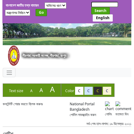
বাংলাদেশ জাতীয় তথ্য বাতায়ন
Search
Go
English
পীরগাছা সরকারী কলেজ, পীরগাছা, রংপুর।
A
A
Text size
A
Color
C
C
C
C
কনটেন্টটি শেয়ার করতে ক্লিক করুনঃ
National Portal
Bangladesh
পোলিং
মতামত দিন
পোর্টাল সাবস্ক্রাইব করুন
সর্ব-শেষ হাল-নাগাদ: ১৯ ডিসেম্বর ২০২১
নোটিশ