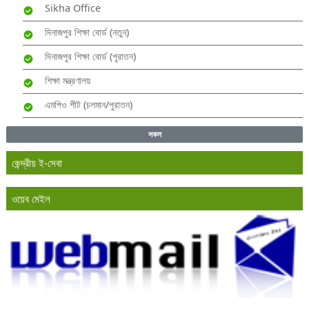
Sikha Office
দিনাজপুর শিক্ষা বোর্ড (নতুন)
দিনাজপুর শিক্ষা বোর্ড (পুরাতন)
শিক্ষা মন্ত্রণালয়
এমপিও শীট (চলমান/পুরাতন)
সকল
কেন্দ্রীয় ই-সেবা
ওয়েব মেইল