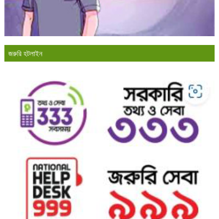
জরুরি হটলাইন