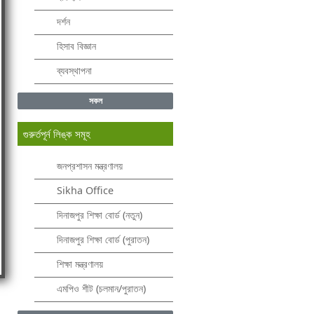
দর্শন
হিসাব বিজ্ঞান
ব্যবস্থাপনা
সকল
গুরুর্তপূর্ন লিঙ্ক সমূহ
জনপ্রশাসন মন্ত্রণালয়
Sikha Office
দিনাজপুর শিক্ষা বোর্ড (নতুন)
দিনাজপুর শিক্ষা বোর্ড (পুরাতন)
শিক্ষা মন্ত্রণালয়
এমপিও শীট (চলমান/পুরাতন)