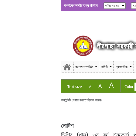
বাংলাদেশ জাতীয় তথ্য বাতায়ন
পীরগাছা সরকারী
কলেজ সম্পর্কিত
কমিটি
প্রশাসনিক
A
A
Text size
A
Color
কনটেন্টটি শেয়ার করতে ক্লিক করুনঃ
নোটিশ
ডিগ্রি (পাস) ৩য় বর্ষ ইনকোর্স 