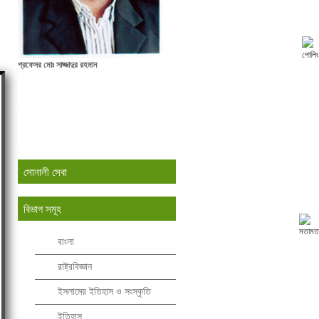
পোলিং
প্রফেসর মোঃ সাজ্জাদুর রহমান
সোনালী সেবা
বিভাগ সমূহ
মতামত
বাংলা
রাষ্ট্রবিজ্ঞান
ইসলামের ইতিহাস ও সংস্কৃতি
ইতিহাস