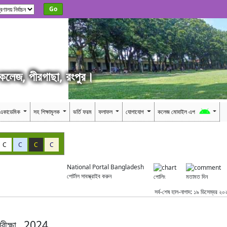
Go
 কলেজ, পীরগাছা, রংপুর।
একাডেমিক
সহ শিক্ষামূলক
ভর্তি ফরম
ফলাফল
যোগাযোগ
কলেজ মোবাইল এপ
C
C
C
C
National Portal Bangladesh
পোর্টাল সাবস্ক্রাইব করুন
পোলিং
মতামত দিন
সর্ব-শেষ হাল-নাগাদ: ১৯ ডিসেম্বর ২০
পরীক্ষা 2024