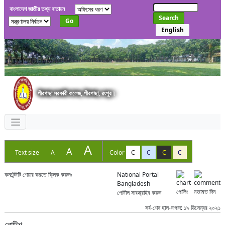
বাংলাদেশ জাতীয় তথ্য বাতায়ন
Search
Go
English
পীরগাছা সরকারী কলেজ, পীরগাছা, রংপুর।
A
A
Text size
A
Color
C
C
C
C
কনটেন্টটি শেয়ার করতে ক্লিক করুনঃ
National Portal
Bangladesh
পোলিং
মতামত দিন
পোর্টাল সাবস্ক্রাইব করুন
সর্ব-শেষ হাল-নাগাদ: ১৯ ডিসেম্বর ২০২১
নোটিশ