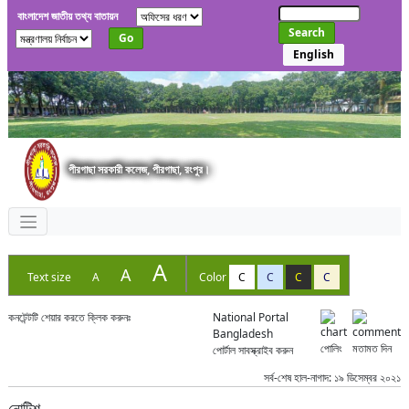
বাংলাদেশ জাতীয় তথ্য বাতায়ন
Search
Go
English
পীরগাছা সরকারী কলেজ, পীরগাছা, রংপুর।
A
A
Text size
A
Color
C
C
C
C
কনটেন্টটি শেয়ার করতে ক্লিক করুনঃ
National Portal
Bangladesh
পোলিং
মতামত দিন
পোর্টাল সাবস্ক্রাইব করুন
সর্ব-শেষ হাল-নাগাদ: ১৯ ডিসেম্বর ২০২১
নোটিশ