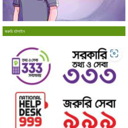
জরুরি হটলাইন