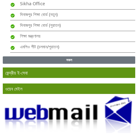
Sikha Office
দিনাজপুর শিক্ষা বোর্ড (নতুন)
দিনাজপুর শিক্ষা বোর্ড (পুরাতন)
শিক্ষা মন্ত্রণালয়
এমপিও শীট (চলমান/পুরাতন)
সকল
কেন্দ্রীয় ই-সেবা
ওয়েব মেইল