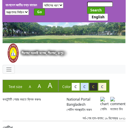
বাংলাদেশ জাতীয় তথ্য বাতায়ন
Search
Go
English
পীরগাছা সরকারী কলেজ, পীরগাছা, রংপুর।
A
A
Text size
A
Color
C
C
C
C
কনটেন্টটি শেয়ার করতে ক্লিক করুনঃ
National Portal
Bangladesh
পোলিং
মতামত দিন
পোর্টাল সাবস্ক্রাইব করুন
সর্ব-শেষ হাল-নাগাদ: ১৯ ডিসেম্বর ২০২১
নোটিশ