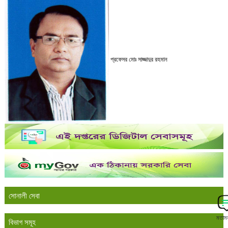
প্রফেসর মোঃ সাজ্জাদুর রহমান
সোনালী সেবা
মতাম
বিভাগ সমূহ