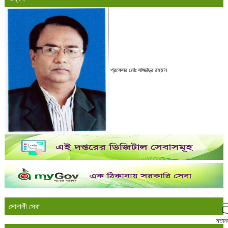
প্রফেসর মোঃ সাজ্জাদুর রহমান
সোনালী সেবা
মতাম