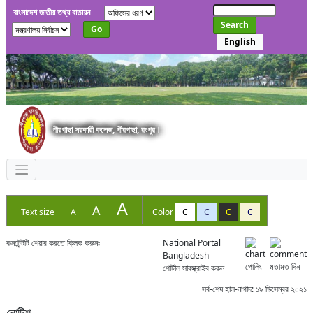
বাংলাদেশ জাতীয় তথ্য বাতায়ন
Search
Go
English
পীরগাছা সরকারী কলেজ, পীরগাছা, রংপুর।
A
A
Text size
A
Color
C
C
C
C
কনটেন্টটি শেয়ার করতে ক্লিক করুনঃ
National Portal
Bangladesh
পোলিং
মতামত দিন
পোর্টাল সাবস্ক্রাইব করুন
সর্ব-শেষ হাল-নাগাদ: ১৯ ডিসেম্বর ২০২১
নোটিশ