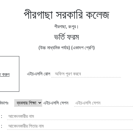
পীরগাছা সরকারি কলেজ
পীরগাছা, রংপুর।
ভর্তি ফরম
(উচ্চ মাধ্যমিক পর্যায়) (একাদশ শ্রেণি)
এইচএসসি রোল
ত করুন
বিভাগঃ
এইচএসসি সেশন
:
: